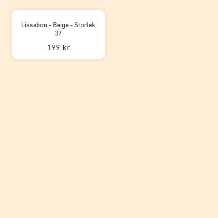
Lissabon - Beige - Storlek
37
199 kr