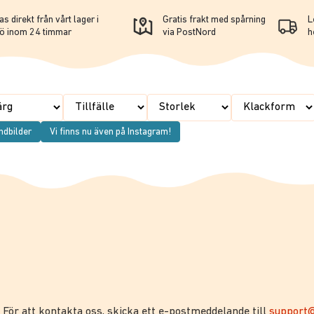
s direkt från vårt lager i
Gratis frakt med spårning
L
ö inom 24 timmar
via PostNord
h
ndbilder
Vi finns nu även på Instagram!
. För att kontakta oss, skicka ett e-postmeddelande till
support@