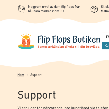
Noggrant urval av dam flip flops från
Skicka
hållbara märken inom EU
Malm
Ku
Hem
›
Support
Support
Vi erbjuder för närvarande inte kundtjänst via telefon