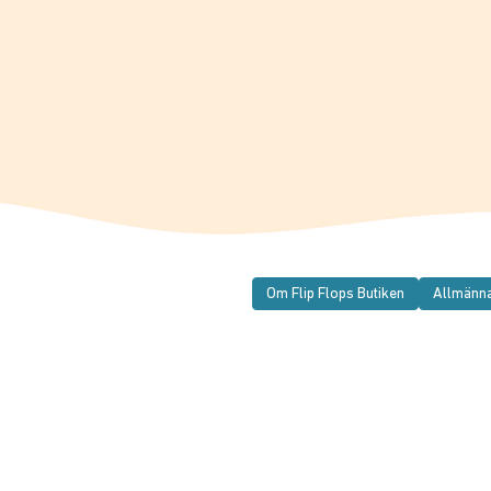
Om Flip Flops Butiken
Allmänna
© 2026 Flip Flops Butiken
Den här webbplatsen använder
PageviewsOnline Site Analytics
-