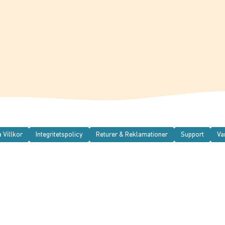
 Villkor
Integritetspolicy
Returer & Reklamationer
Support
Va
 ett integritetsfokuserat, cookiefritt webbanalysverktyg.