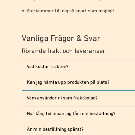
Vi återkommer till dig så snart som möjligt!
Vanliga Frågor & Svar
Rörande frakt och leveranser
Vad kostar frakten?
Vi erbjuder gratis frakt. Vi vill att det ska vara så 
Kan jag hämta upp produkten på plats?
Nej, för tillfället erbjuder vi endast köp med frakt.
Vem använder ni som fraktbolag?
Vi använder oss av PostNord för leveranser och br
Hur lång tid innan jag får min beställning?
Normalt brukar det ta ta 1-3 arbetsdagar (dvs exklu
Är min beställning spårat?