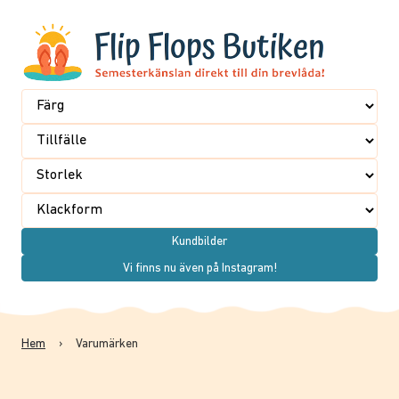
Kundbilder
Vi finns nu även på Instagram!
Hem
›
Varumärken