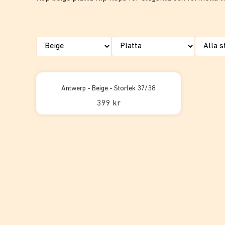
Antwerp - Beige - Storlek 37/38
399 kr