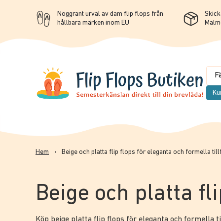
Noggrant urval av dam flip flops från
Skicka
hållbara märken inom EU
Malm
Ku
Hem
›
Beige och platta flip flops för eleganta och formella till
Beige och platta fli
Köp beige platta flip flops för eleganta och formella ti