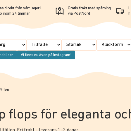
s direkt från vårt lager i
Gratis frakt med spårning
L
ö inom 24 timmar
via PostNord
h
ndbilder
Vi finns nu även på Instagram!
fällen
p flops för eleganta oc
llfällen. Fri frakt - leverans 1–3 dagar.