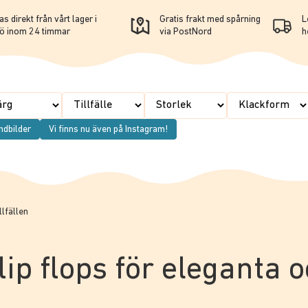
s direkt från vårt lager i
Gratis frakt med spårning
L
ö inom 24 timmar
via PostNord
h
ndbilder
Vi finns nu även på Instagram!
llfällen
lip flops för eleganta 