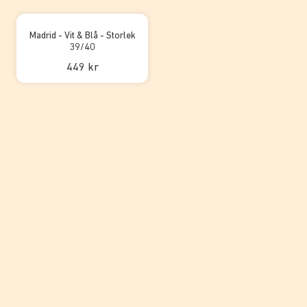
Madrid - Vit & Blå - Storlek
39/40
449 kr