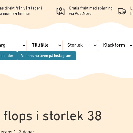
s direkt från vårt lager i
Gratis frakt med spårning
L
ö inom 24 timmar
via PostNord
h
ndbilder
Vi finns nu även på Instagram!
 flops i storlek 38
everans 1–3 dagar.