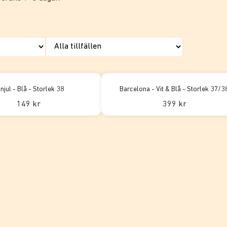
njul - Blå - Storlek 38
Barcelona - Vit & Blå - Storlek 37/3
149 kr
399 kr