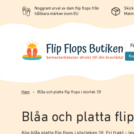
Noggrant urval av dam flip flops från
Skicka
hållbara märken inom EU
Malm
Ku
Hem
›
Blåa och platta flip flops i storlek 38
Blåa och platta flip
Köp blåa platta flip flops i storleken 38. Fri frakt - l