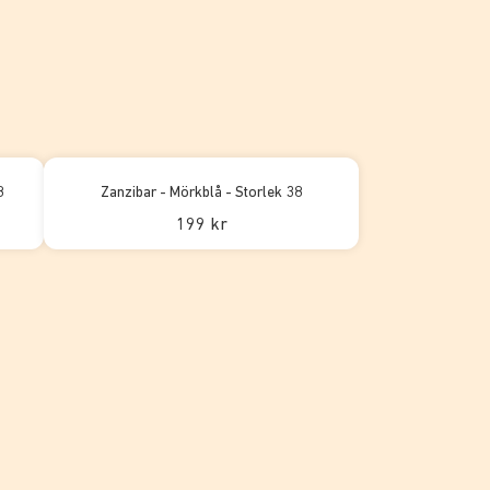
8
Zanzibar - Mörkblå - Storlek 38
199 kr