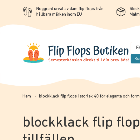
Noggrant urval av dam flip flops från
Skicka
hållbara märken inom EU
Malm
Ku
Hem
›
blockklack flip flops i storlek 40 för eleganta och forme
blockklack flip flo