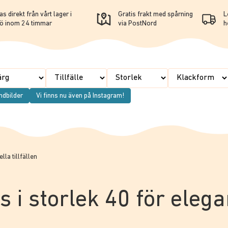
s direkt från vårt lager i
Gratis frakt med spårning
L
ö inom 24 timmar
via PostNord
h
ndbilder
Vi finns nu även på Instagram!
lla tillfällen
ps i storlek 40 för eleg