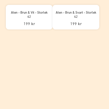
Aten - Brun & Vit - Storlek
Aten - Brun & Svart - Storlek
42
42
199 kr
199 kr