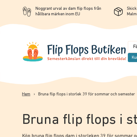
Noggrant urval av dam flip flops från
Skicka
hållbara märken inom EU
Malm
Ku
Hem
›
Bruna flip flops i storlek 39 för sommar och semester
Bruna flip flops i
Köp bruna flip flops dam i storleken 39 för sommar oc