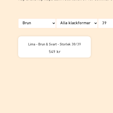
Lima - Brun & Svart - Storlek 38/39
549 kr