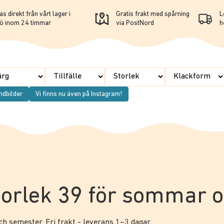
s direkt från vårt lager i
Gratis frakt med spårning
L
ö inom 24 timmar
via PostNord
h
ndbilder
Vi finns nu även på Instagram!
 storlek 39 för sommar
h semester. Fri frakt - leverans 1–3 dagar.