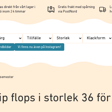
s direkt från vårt lager i
Gratis frakt med spårning
L
ö inom 24 timmar
via PostNord
h
ndbilder
Vi finns nu även på Instagram!
h semester
ip flops i storlek 36 