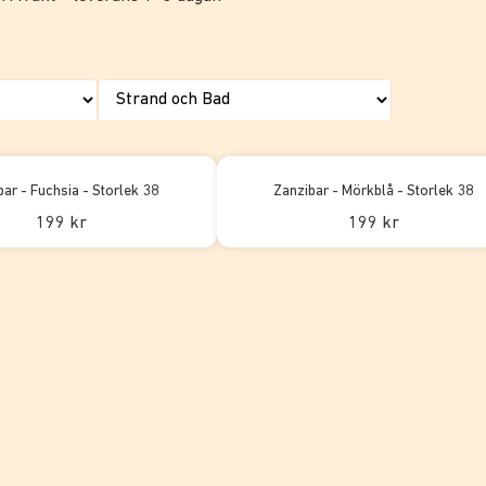
bar - Fuchsia - Storlek 38
Zanzibar - Mörkblå - Storlek 38
199 kr
199 kr