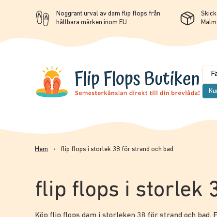
Noggrant urval av dam flip flops från
Skicka
hållbara märken inom EU
Malm
Ku
Hem
›
flip flops i storlek 38 för strand och bad
flip flops i storlek
Köp flip flops dam i storleken 38 för strand och bad. F