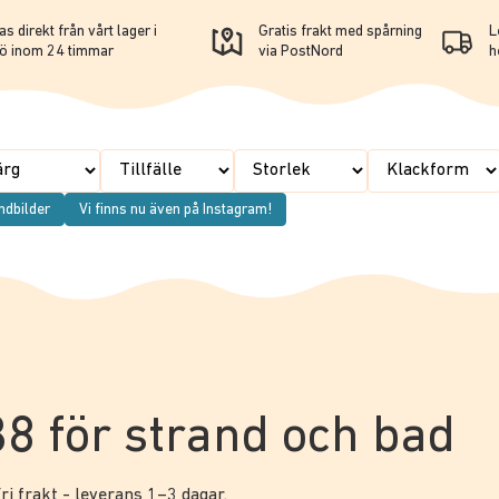
s direkt från vårt lager i
Gratis frakt med spårning
L
ö inom 24 timmar
via PostNord
h
ndbilder
Vi finns nu även på Instagram!
 38 för strand och bad
ri frakt - leverans 1–3 dagar.