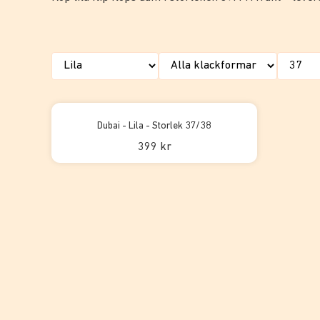
Dubai - Lila - Storlek 37/38
399 kr