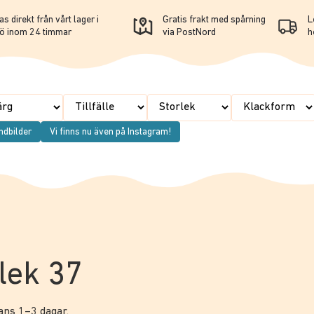
s direkt från vårt lager i
Gratis frakt med spårning
L
ö inom 24 timmar
via PostNord
h
ndbilder
Vi finns nu även på Instagram!
rlek 37
rans 1–3 dagar.