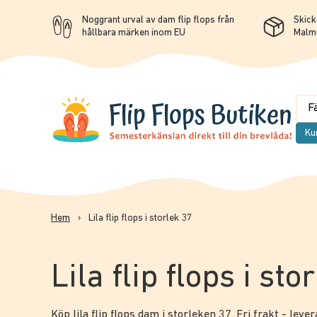
Noggrant urval av dam flip flops från
Skicka
hållbara märken inom EU
Malm
Ku
Hem
›
Lila flip flops i storlek 37
Lila flip flops i sto
Köp lila flip flops dam i storleken 37. Fri frakt - leve