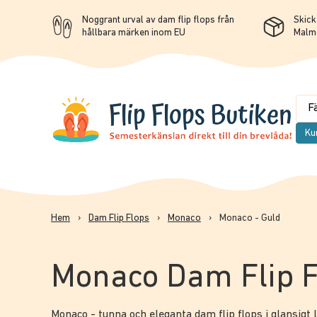
Noggrant urval av dam flip flops från
Skicka
hållbara märken inom EU
Malm
Ku
Hem
›
Dam Flip Flops
›
Monaco
›
Monaco - Guld
Monaco Dam Flip F
Monaco - tunna och eleganta dam flip flops i glansigt l