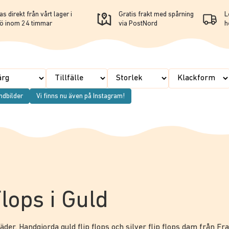
s direkt från vårt lager i
Gratis frakt med spårning
L
ö inom 24 timmar
via PostNord
h
ndbilder
Vi finns nu även på Instagram!
lops i Guld
äder. Handgjorda guld flip flops och silver flip flops dam från Fr