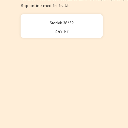
Köp online med fri frakt.
Storlek 38/39
449 kr