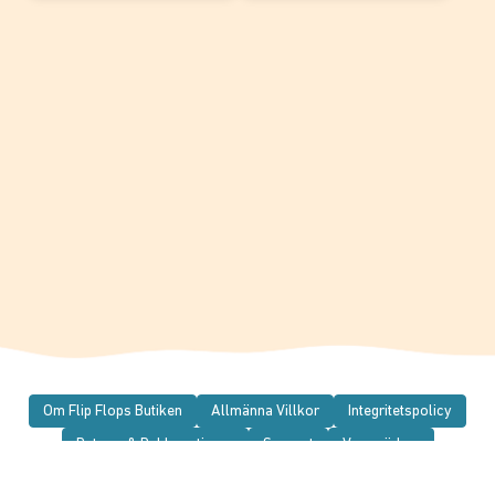
Om Flip Flops Butiken
Allmänna Villkor
Integritetspolicy
Returer & Reklamationer
Support
Varumärken
I media
Instagram