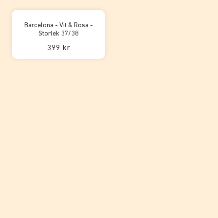
Barcelona - Vit & Rosa -
Storlek 37/38
399 kr