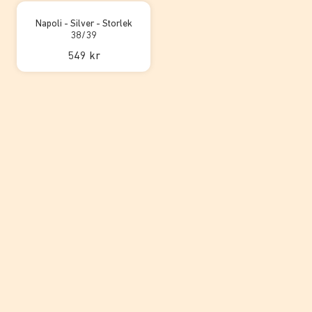
Napoli - Silver - Storlek
38/39
549 kr