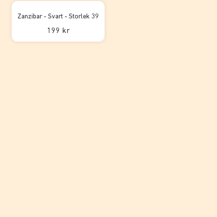
Zanzibar - Svart - Storlek 39
199 kr