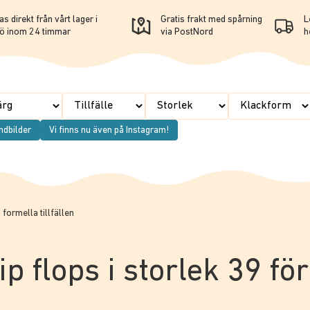
s direkt från vårt lager i
Gratis frakt med spårning
L
ö inom 24 timmar
via PostNord
h
ndbilder
Vi finns nu även på Instagram!
 formella tillfällen
ip flops i storlek 39 f