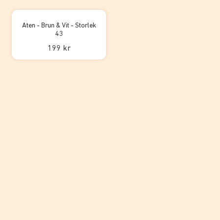
Aten - Brun & Vit - Storlek
43
199 kr