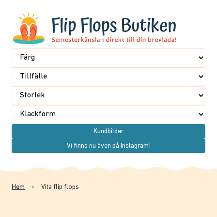
Kundbilder
Vi finns nu även på Instagram!
Hem
›
Vita flip flops