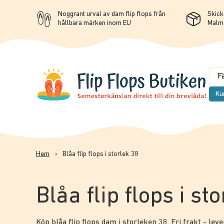
Noggrant urval av dam flip flops från
Skicka
hållbara märken inom EU
Malm
Ku
Hem
›
Blåa flip flops i storlek 38
Blåa flip flops i st
Köp blåa flip flops dam i storleken 38. Fri frakt - lev