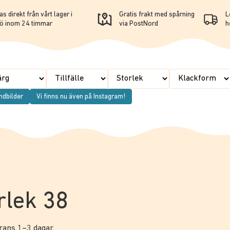
s direkt från vårt lager i
Gratis frakt med spårning
L
ö inom 24 timmar
via PostNord
h
ndbilder
Vi finns nu även på Instagram!
orlek 38
erans 1–3 dagar.