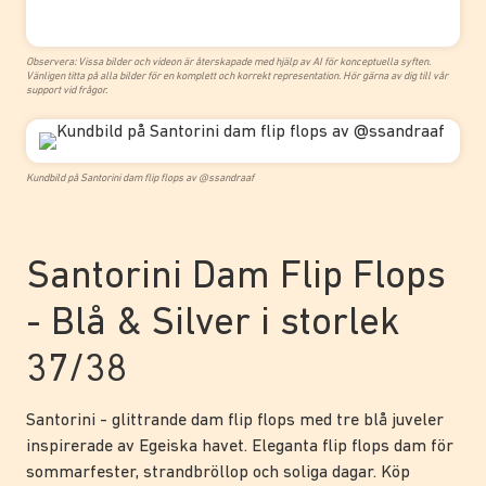
Observera: Vissa bilder och videon är återskapade med hjälp av AI för konceptuella syften.
Vänligen titta på alla bilder för en komplett och korrekt representation. Hör gärna av dig till vår
support vid frågor.
Kundbild på Santorini dam flip flops av @ssandraaf
Santorini Dam Flip Flops
- Blå & Silver i storlek
37/38
Santorini - glittrande dam flip flops med tre blå juveler
inspirerade av Egeiska havet. Eleganta flip flops dam för
sommarfester, strandbröllop och soliga dagar. Köp