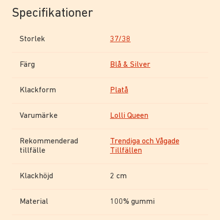
Specifikationer
Storlek
37/38
Färg
Blå & Silver
Klackform
Platå
Varumärke
Lolli Queen
Rekommenderad
Trendiga och Vågade
tillfälle
Tillfällen
Klackhöjd
2 cm
Material
100% gummi