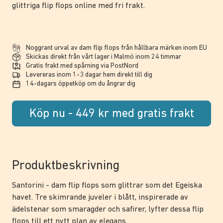
glittriga flip flops online med fri frakt.
Noggrant urval av dam flip flops från hållbara märken inom EU
Skickas direkt från vårt lager i Malmö inom 24 timmar
Gratis frakt med spårning via PostNord
Levereras inom 1-3 dagar hem direkt till dig
14-dagars öppetköp om du ångrar dig
Köp nu - 449 kr med gratis frakt
Produktbeskrivning
Santorini - dam flip flops som glittrar som det Egeiska
havet. Tre skimrande juveler i blått, inspirerade av
ädelstenar som smaragder och safirer, lyfter dessa flip
flops till ett nytt plan av elegans.