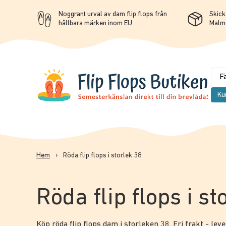
Noggrant urval av dam flip flops från
Skicka
hållbara märken inom EU
Malm
Ku
Hem
›
Röda flip flops i storlek 38
Röda flip flops i st
Köp röda flip flops dam i storleken 38. Fri frakt - lev