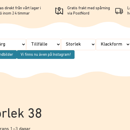
s direkt från vårt lager i
Gratis frakt med spårning
L
ö inom 24 timmar
via PostNord
h
ndbilder
Vi finns nu även på Instagram!
orlek 38
erans 1–3 dagar.