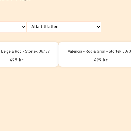
- Beige & Röd - Storlek 38/39
Valencia - Röd & Grön - Storlek 38/
499 kr
499 kr