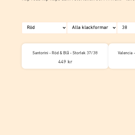
Santorini - Röd & Blå - Storlek 37/38
Valencia 
449 kr