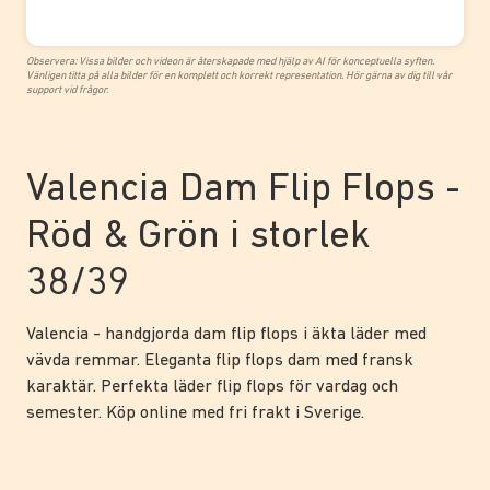
Observera: Vissa bilder och videon är återskapade med hjälp av AI för konceptuella syften.
Vänligen titta på alla bilder för en komplett och korrekt representation. Hör gärna av dig till vår
support vid frågor.
Valencia Dam Flip Flops -
Röd & Grön i storlek
38/39
Valencia - handgjorda dam flip flops i äkta läder med
vävda remmar. Eleganta flip flops dam med fransk
karaktär. Perfekta läder flip flops för vardag och
semester. Köp online med fri frakt i Sverige.