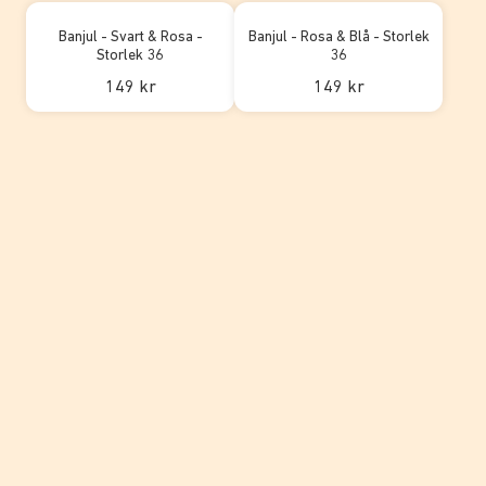
Banjul - Svart & Rosa -
Banjul - Rosa & Blå - Storlek
Storlek 36
36
149 kr
149 kr