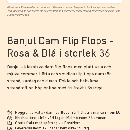
Observera: Vissa bilder och videon är återskapade med hjälp av AI för konceptuella syften.
Vänligen titta på alla bilder för en komplett och korrekt representation. Hör gärna av dig till vår
support vid frågor.
Banjul Dam Flip Flops -
Rosa & Blå i storlek 36
Banjul - klassiska dam flip flops med platt sula och
mjuka remmar. Lätta och smidiga flip flops dam för
strand, vardag och dusch. Enkla och bekväma
strandtofflor. Köp online med fri frakt i Sverige.
Noggrant urval av dam flip flops från hållbara märken inom EU
Skickas direkt från vårt lager i Malmö inom 24 timmar
Gratis frakt med spårning via PostNord
Levereras inom 1-3 dagar hem direkt till dig