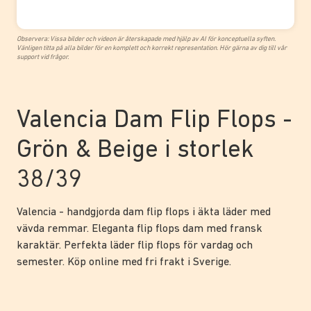
Observera: Vissa bilder och videon är återskapade med hjälp av AI för konceptuella syften.
Vänligen titta på alla bilder för en komplett och korrekt representation. Hör gärna av dig till vår
support vid frågor.
Valencia Dam Flip Flops -
Grön & Beige i storlek
38/39
Valencia - handgjorda dam flip flops i äkta läder med
vävda remmar. Eleganta flip flops dam med fransk
karaktär. Perfekta läder flip flops för vardag och
semester. Köp online med fri frakt i Sverige.