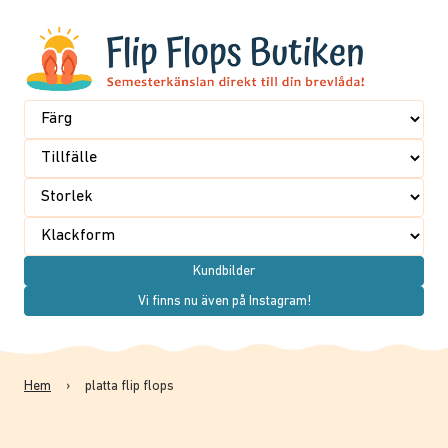
Kundbilder
Vi finns nu även på Instagram!
Hem
›
platta flip flops