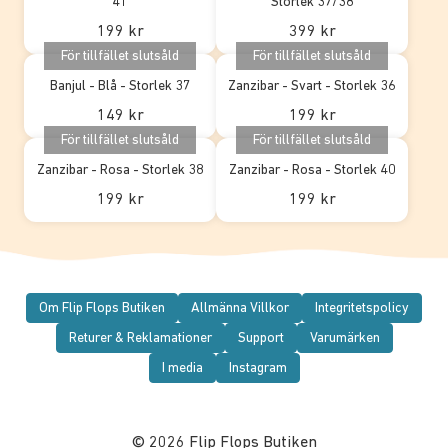
41
Storlek 37/38
199 kr
399 kr
För tillfället slutsåld
För tillfället slutsåld
Banjul - Blå - Storlek 37
Zanzibar - Svart - Storlek 36
149 kr
199 kr
För tillfället slutsåld
För tillfället slutsåld
Zanzibar - Rosa - Storlek 38
Zanzibar - Rosa - Storlek 40
199 kr
199 kr
Om Flip Flops Butiken
Allmänna Villkor
Integritetspolicy
Returer & Reklamationer
Support
Varumärken
I media
Instagram
© 2026 Flip Flops Butiken