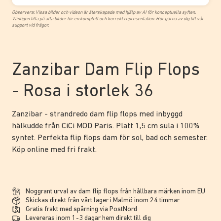
Observera: Vissa bilder och videon är återskapade med hjälp av AI för konceptuella syften.
Vänligen titta på alla bilder för en komplett och korrekt representation. Hör gärna av dig till vår
support vid frågor.
Zanzibar Dam Flip Flops
- Rosa i storlek 36
Zanzibar - strandredo dam flip flops med inbyggd
hälkudde från CiCi MOD Paris. Platt 1,5 cm sula i 100%
syntet. Perfekta flip flops dam för sol, bad och semester.
Köp online med fri frakt.
Noggrant urval av dam flip flops från hållbara märken inom EU
Skickas direkt från vårt lager i Malmö inom 24 timmar
Gratis frakt med spårning via PostNord
Levereras inom 1-3 dagar hem direkt till dig