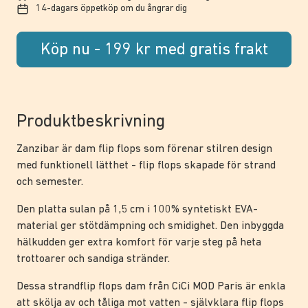
14-dagars öppetköp om du ångrar dig
Köp nu - 199 kr med gratis frakt
Produktbeskrivning
Zanzibar är dam flip flops som förenar stilren design
med funktionell lätthet - flip flops skapade för strand
och semester.
Den platta sulan på 1,5 cm i 100% syntetiskt EVA-
material ger stötdämpning och smidighet. Den inbyggda
hälkudden ger extra komfort för varje steg på heta
trottoarer och sandiga stränder.
Dessa strandflip flops dam från CiCi MOD Paris är enkla
att skölja av och tåliga mot vatten - självklara flip flops