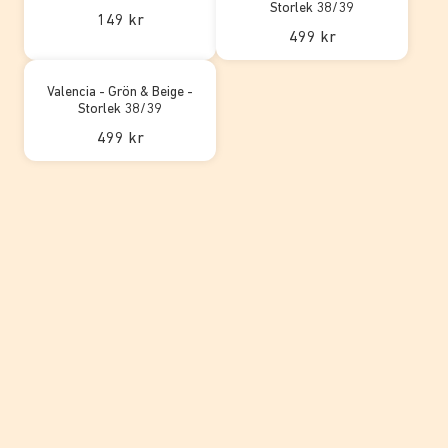
Storlek 38/39
149 kr
499 kr
Valencia - Grön & Beige -
Storlek 38/39
499 kr