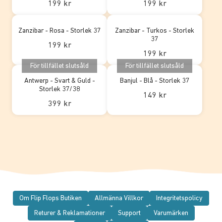
199 kr
199 kr
Zanzibar - Rosa - Storlek 37
Zanzibar - Turkos - Storlek
37
199 kr
199 kr
För tillfället slutsåld
För tillfället slutsåld
Antwerp - Svart & Guld -
Banjul - Blå - Storlek 37
Storlek 37/38
149 kr
399 kr
Om Flip Flops Butiken
Allmänna Villkor
Integritetspolicy
Returer & Reklamationer
Support
Varumärken