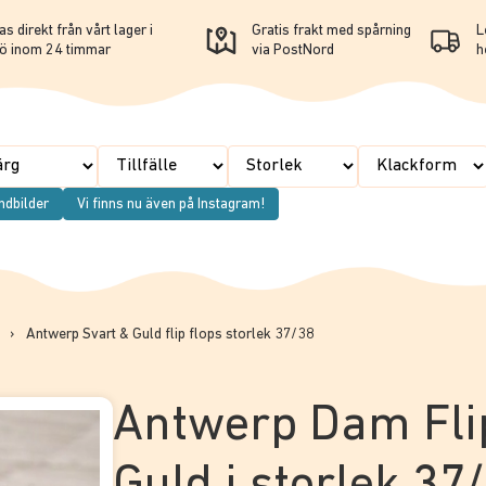
s direkt från vårt lager i
Gratis frakt med spårning
L
ö inom 24 timmar
via PostNord
h
ndbilder
Vi finns nu även på Instagram!
›
Antwerp Svart & Guld flip flops storlek 37/38
Antwerp Dam Flip