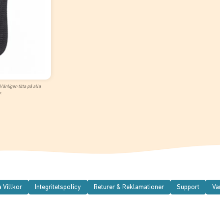
änligen titta på alla
r.
 Villkor
Integritetspolicy
Returer & Reklamationer
Support
Va