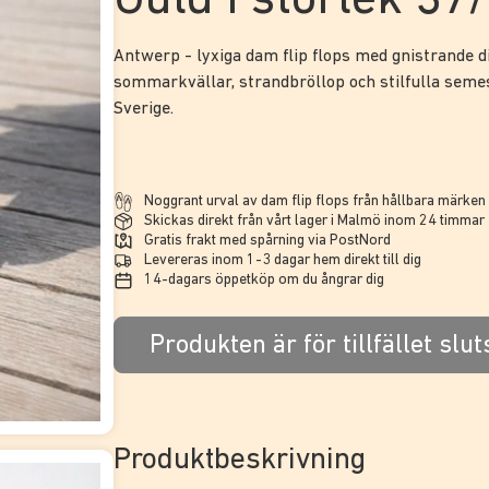
Guld i storlek 37
Antwerp - lyxiga dam flip flops med gnistrande d
sommarkvällar, strandbröllop och stilfulla semest
Sverige.
Noggrant urval av dam flip flops från hållbara märke
Skickas direkt från vårt lager i Malmö inom 24 timmar
Gratis frakt med spårning via PostNord
Levereras inom 1-3 dagar hem direkt till dig
14-dagars öppetköp om du ångrar dig
Produkten är för tillfället slut
Produktbeskrivning