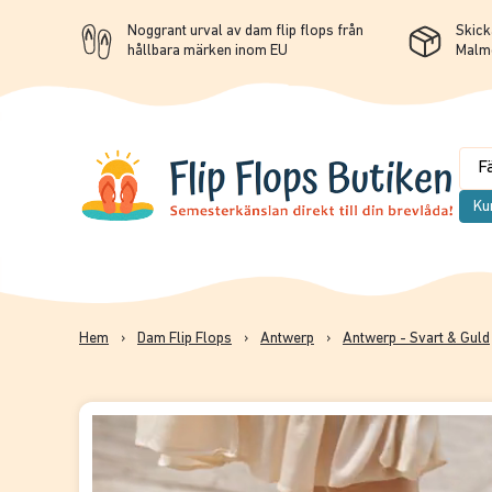
Noggrant urval av dam flip flops från
Skicka
hållbara märken inom EU
Malm
Ku
Hem
›
Dam Flip Flops
›
Antwerp
›
Antwerp - Svart & Guld