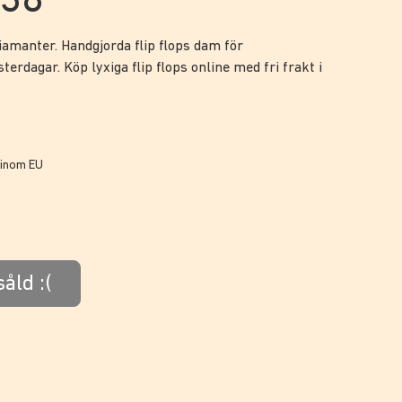
/38
iamanter. Handgjorda flip flops dam för
erdagar. Köp lyxiga flip flops online med fri frakt i
n inom EU
såld :(