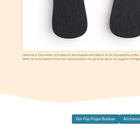
Observera: Vissa bilder och videon är återskapade med hjälp av AI för konceptuella syften. V
bilder för en komplett och korrekt representation. Hör gärna av dig till vår support vid frågo
Om Flip Flops Butiken
Allmänna