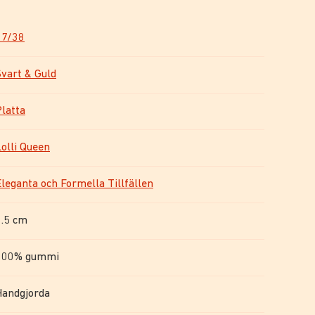
37/38
Svart & Guld
Platta
Lolli Queen
Eleganta och Formella Tillfällen
1.5 cm
100% gummi
Handgjorda