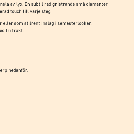
änsla av lyx. En subtil rad gnistrande små diamanter
rad touch till varje steg.
r eller som stilrent inslag i semesterlooken.
d fri frakt.
werp nedanför.