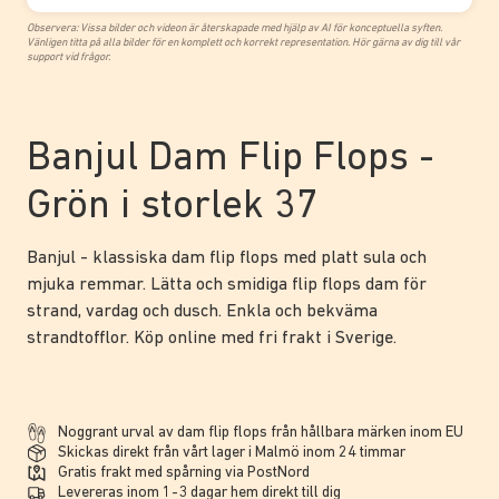
Observera: Vissa bilder och videon är återskapade med hjälp av AI för konceptuella syften.
Vänligen titta på alla bilder för en komplett och korrekt representation. Hör gärna av dig till vår
support vid frågor.
Banjul Dam Flip Flops -
Grön i storlek 37
Banjul - klassiska dam flip flops med platt sula och
mjuka remmar. Lätta och smidiga flip flops dam för
strand, vardag och dusch. Enkla och bekväma
strandtofflor. Köp online med fri frakt i Sverige.
Noggrant urval av dam flip flops från hållbara märken inom EU
Skickas direkt från vårt lager i Malmö inom 24 timmar
Gratis frakt med spårning via PostNord
Levereras inom 1-3 dagar hem direkt till dig