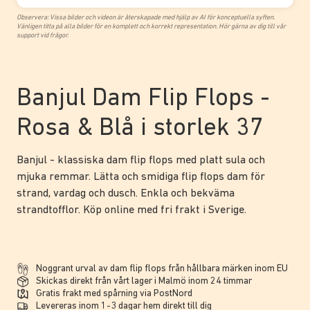
Observera: Vissa bilder och videon är återskapade med hjälp av AI för konceptuella syften.
Vänligen titta på alla bilder för en komplett och korrekt representation. Hör gärna av dig till vår
support vid frågor.
Banjul Dam Flip Flops -
Rosa & Blå i storlek 37
Banjul - klassiska dam flip flops med platt sula och
mjuka remmar. Lätta och smidiga flip flops dam för
strand, vardag och dusch. Enkla och bekväma
strandtofflor. Köp online med fri frakt i Sverige.
Noggrant urval av dam flip flops från hållbara märken inom EU
Skickas direkt från vårt lager i Malmö inom 24 timmar
Gratis frakt med spårning via PostNord
Levereras inom 1-3 dagar hem direkt till dig